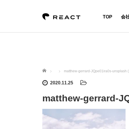
TOP
会
ホーム
matthew-gerrard-JQpe01ira0s-unsplash (
2020.11.25
matthew-gerrard-JQ